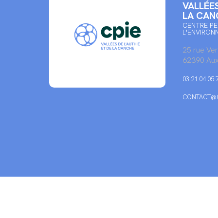
VALLÉES
LA CAN
CENTRE PE
L'ENVIRON
25 rue Ve
62390 Aux
03 21 04 05 
CONTACT@C