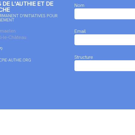
 DE L'AUTHIE ET DE
Nom
CHE
RMANENT D'INITIATIVES POUR
NEMENT
rmaelen
Email
i-le-Château
79
Structure
PIE-AUTHIE.ORG