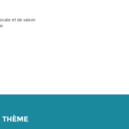
ocale et de saison
us
E THÈME