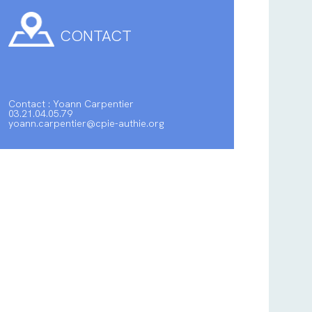
CONTACT
Contact : Yoann Carpentier
03.21.04.05.79
yoann.carpentier@cpie-authie.org