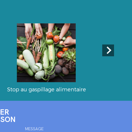
Stop au gaspillage alimentaire
ER
ISON
MESSAGE