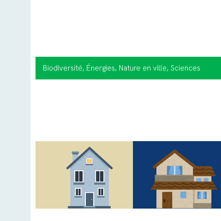
Biodiversité
, Énergies
, Nature en ville
, Sciences
participatives
, Changement climatique & Adaptation