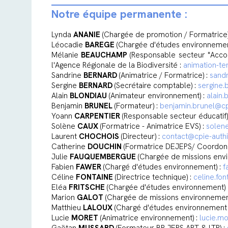
Notre équipe permanente :
Lynda
ANANIE
(Chargée de promotion / Formatrice)
Léocadie
BAREGE
(Chargée d'études environnemen
Mélanie
BEAUCHAMP
(Responsable secteur "Acco
l'Agence Régionale de la Biodiversité :
animation-te
Sandrine
BERNARD
(Animatrice / Formatrice) :
sandr
Sergine
BERNARD
(Secrétaire comptable) :
sergine.
Alain
BLONDIAU
(Animateur environnement) :
alain.
Benjamin
BRUNEL
(Formateur) :
benjamin.brunel@cp
Yoann
CARPENTIER
(Responsable secteur éducatif)
Solène
CAUX
(Formatrice - Animatrice EVS) :
solen
Laurent
CHOCHOIS
(Directeur) :
contact@cpie-authi
Catherine
DOUCHIN
(Formatrice DEJEPS/ Coordonn
Julie
FAUQUEMBERGUE
(Chargée de missions env
Fabien
FAWER
(Chargé d'études environnement) :
f
Céline
FONTAINE
(Directrice technique) :
celine.fo
Eléa
FRITSCHE
(Chargée d'études environnement) 
Marion
GALOT
(Chargée de missions environnemen
Matthieu
LALOUX
(Chargé d'études environnement -
Lucie
MORET
(Animatrice environnement) :
lucie.m