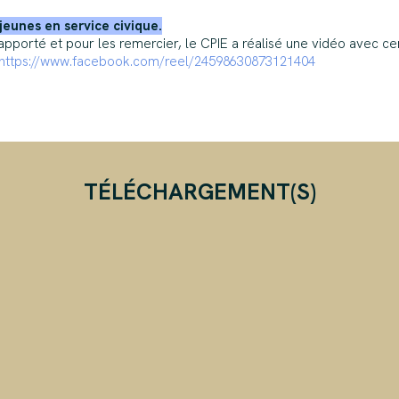
jeunes en service civique.
apporté et pour les remercier, le CPIE a réalisé une vidéo avec cer
https://www.facebook.com/reel/24598630873121404
TÉLÉCHARGEMENT(S)