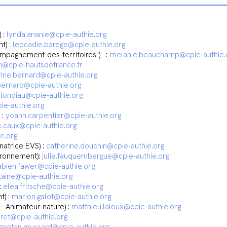
 :
lynda.ananie@cpie-authie.org
t) :
leocadie.barege@cpie-authie.org
mpagnement des territoires") :
melanie.beauchamp@cpie-authie.
n@cpie-hautsdefrance.fr
ine.bernard@cpie-authie.org
bernard@cpie-authie.org
blondiau@cpie-authie.org
ie-authie.org
 :
yoann.carpentier@cpie-authie.org
e.caux@cpie-authie.org
e.org
atrice EVS) :
catherine.douchin@cpie-authie.org
ironnement):
julie.fauquembergue@cpie-authie.org
abien.fawer@cpie-authie.org
ntaine@cpie-authie.org
:
elea.fritsche@cpie-authie.org
t) :
marion.galot@cpie-authie.org
 Animateur nature) :
matthieu.laloux@cpie-authie.org
oret@cpie-authie.org