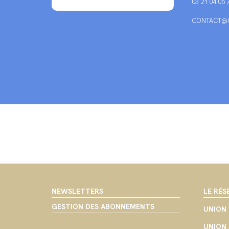
03 21 04 05 
CONTACT@C
NEWSLETTERS
LE RÉS
GESTION DES ABONNEMENTS
UNION 
UNION 