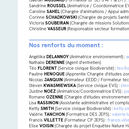
Gaëtan
MUSSARD
(Formateur BP JEPS APT & LTP) :
Sandrine
ROUSSEL
(Animatrice / Coordonnatrice EV
Caroline
SAHEL
(Chargée d'animations / Appui admin
Corinne
SCHADKOWSKI
(Chargée de projets Santé
Victoria
SOUBEIRAN
(Chargée de missions Solutions
Christine
VASSEUR
(Responsable secteur formation
Nos renforts du moment :
Angélika
DELANNOY
(Animatrice environnement) :
a
Nathalie
DERENNE
(Agent d'entretien)
Téo
FLORENT
(Service civique Biodiversité) :
teo.fl
Pauline
HENOQUE
(Apprentie Chargée d'études zo
Nicolas
JANQUIN
(Animateur EEDD / Formateur tec
Steven
KWASMIEWSKA
(Service civique EVS) :
ste
Justine
NOEZ
(Animatrice/Coordonnatrice EVS) :
ju
Romane
OZENNE
(Chargée d'études environnement
Lisa
RASSINON
(Assistante administrative et compta
Ketty
SMITH
(Service civique Biodiversité) :
ketty.s
Valérie
TANCHON
(Formatrice DES JEPS) :
valerie.
Francis
VILLETTE
(Formateur CP JEPS) :
francis.vil
Elise
VOISIN
(Chargée du projet Enquêtes Nature H