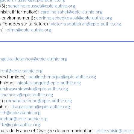
gaetan.mussard@cpie-authie.org
S) :
sandrine.roussel@cpie-authie.org
istratif formation) :
caroline.sahel@cpie-authie.org
-environnement) :
corinne.schadkowski@cpie-authie.org
 Fondées sur la Nature) :
victoria.soubeiran@cpie-authie.org
s) :
cfme@cpie-authie.org
ngelika.delannoy@cpie-authie.org
orent@cpie-authie.org
nes humides) :
pauline.henoque@cpie-authie.org
hnique) :
nicolas.janquin@cpie-authie.org
ven.kwasmiewska@cpie-authie.org
stine.noez@cpie-authie.org
) :
romane.ozenne@cpie-authie.org
ble) :
lisa.rassinon@cpie-authie.org
mith@cpie-authie.org
tanchon@cpie-authie.org
lette@cpie-authie.org
auts-de-France et Chargée de communication) :
elise.voisin@cpie-