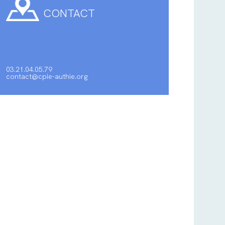
CONTACT
03.21.04.05.79
contact@cpie-authie.org