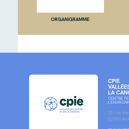
ORGANIGRAMME
CPIE
VALLÉES
LA CAN
CENTRE PE
L'ENVIRON
25 rue Ve
62390 Aux