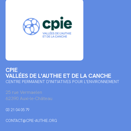
CPIE
VALLÉES DE L'AUTHIE ET DE LA CANCHE
CENTRE PERMANENT D'INITIATIVES POUR L'ENVIRONNEMENT
25 rue Vermaelen
62390 Auxi-le-Château
03 21 04 05 79
CONTACT@CPIE-AUTHIE.ORG