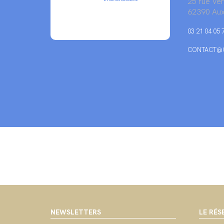
25 rue Ve
62390 Aux
03 21 04 05 
CONTACT@C
NEWSLETTERS
LE RÉS