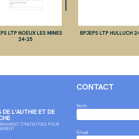
PS LTP NOEUX LES MINES
BPJEPS LTP HULLUCH 2
24-25
CONTACT
Nom
 DE L'AUTHIE ET DE
CHE
RMANENT D'INITIATIVES POUR
NEMENT
Email