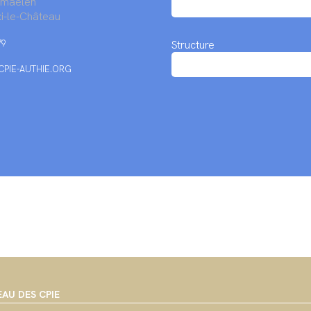
rmaelen
i-le-Château
79
Structure
PIE-AUTHIE.ORG
EAU DES CPIE