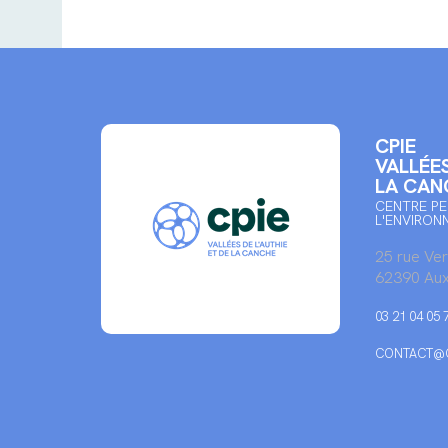
CPIE
VALLÉES
LA CAN
CENTRE PE
L'ENVIRON
25 rue Ve
62390 Aux
03 21 04 05 
CONTACT@C