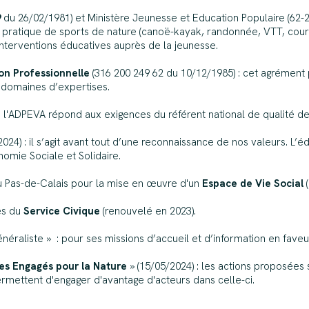
9
du 26/02/1981) et Ministère Jeunesse et Education Populaire (62-
 pratique de sports de nature (canoë-kayak, randonnée, VTT, cours d
interventions éducatives auprès de la jeunesse.
ion Professionnelle
(316 200 249 62 du 10/12/1985) : cet agréme
 domaines d’expertises.
 l'ADPEVA répond aux exigences du référent national de qualité de
024) : il s’agit avant tout d’une reconnaissance de nos valeurs. L’
omie Sociale et Solidaire.
 Pas-de-Calais pour la mise en œuvre d'un
Espace de Vie Social
(
es du
Service Civique
(renouvelé en 2023).
aliste » : pour ses missions d’accueil et d’information en faveur 
es Engagés pour la Nature
» (15/05/2024) : les actions proposées
permettent d'engager d'avantage d'acteurs dans celle-ci.