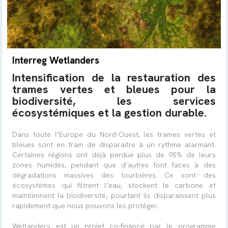
Interreg Wetlanders
Intensification de la restauration des
trames vertes et bleues pour la
biodiversité, les services
écosystémiques et la gestion durable.
Dans toute l’Europe du Nord-Ouest, les trames vertes et
bleues sont en train de disparaitre à un rythme alarmant.
Certaines régions ont déjà perdue plus de 90% de leurs
zones humides, pendant que d’autres font faces à des
dégradations massives des tourbières. Ce sont des
écosystèmes qui filtrent l’eau, stockent le carbone et
maintiennent la biodiversité, pourtant ils disparaissent plus
rapidement que nous pouvons les protéger.
Wetlanders est un projet co-financé par le programme