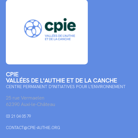
CPIE
VALLÉES DE L'AUTHIE ET DE LA CANCHE
CENTRE PERMANENT D'INITIATIVES POUR L'ENVIRONNEMENT
25 rue Vermaelen
62390 Auxi-le-Château
03 21 04 05 79
CONTACT@CPIE-AUTHIE.ORG