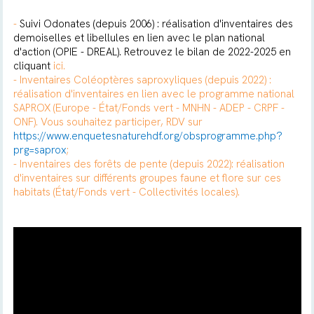
-
Suivi Odonates (depuis 2006) : réalisation d'inventaires des
demoiselles et libellules en lien avec le plan national
d'action (OPIE - DREAL). Retrouvez le bilan de 2022-2025 en
cliquant
ici.
-
Inventaires Coléoptères saproxyliques (depuis 2022) :
réalisation d'inventaires en lien avec le programme national
SAPROX (Europe - État/Fonds vert - MNHN - ADEP - CRPF -
ONF). Vous souhaitez participer, RDV sur
https://www.enquetesnaturehdf.org/obsprogramme.php?
prg=saprox
;
-
Inventaires des forêts de pente (depuis 2022): réalisation
d'inventaires sur différents groupes faune et flore sur ces
habitats (État/Fonds vert - Collectivités locales).