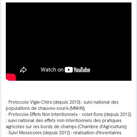
-
Protocole Vigie-Chiro (depuis 2010) : suivi national des
populations de chauves-souris (MNHN);
-
Protocole Effets Non Intentionnels - volet flore (depuis 2012)
: suivi national des effets non intentionnels des pratiques
agricoles sur les bords de champs (Chambre d'Agriculture);
-
Suivi Messicoles (depuis 2012) : réalisation d'inventaires