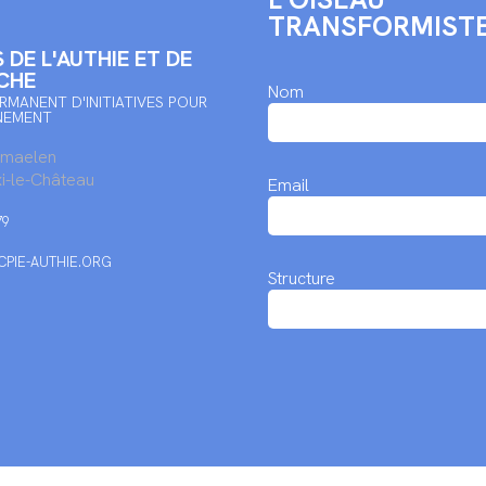
TRANSFORMIST
 DE L'AUTHIE ET DE
CHE
Nom
RMANENT D'INITIATIVES POUR
NEMENT
rmaelen
i-le-Château
Email
79
PIE-AUTHIE.ORG
Structure