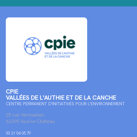
CPIE
VALLÉES DE L'AUTHIE ET DE LA CANCHE
CENTRE PERMANENT D'INITIATIVES POUR L'ENVIRONNEMENT
25 rue Vermaelen
62390 Auxi-le-Château
03 21 04 05 79