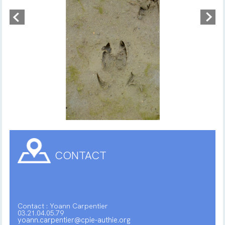
CONTACT
Contact : Yoann Carpentier
03.21.04.05.79
yoann.carpentier@cpie-authie.org