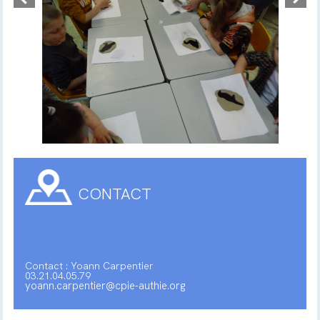
CONTACT
Contact : Yoann Carpentier
03.21.04.05.79
yoann.carpentier@cpie-authie.org