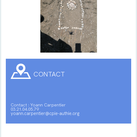
CONTACT
Contact : Yoann Carpentier
03.21.04.05.79
yoann.carpentier@cpie-authie.org