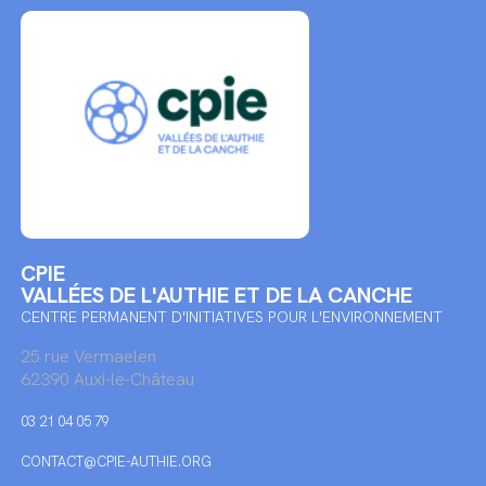
CPIE
VALLÉES DE L'AUTHIE ET DE LA CANCHE
CENTRE PERMANENT D'INITIATIVES POUR L'ENVIRONNEMENT
25 rue Vermaelen
62390 Auxi-le-Château
03 21 04 05 79
CONTACT@CPIE-AUTHIE.ORG