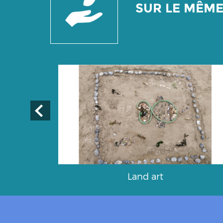
SUR LE MÊM
urs
Land art