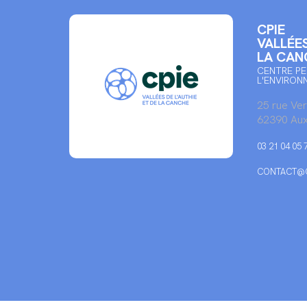
CPIE
VALLÉES
LA CAN
CENTRE PE
L'ENVIRON
25 rue Ve
62390 Aux
03 21 04 05 
CONTACT@C