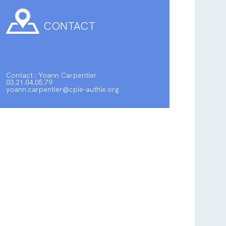
CONTACT
Contact : Yoann Carpentier
03.21.04.05.79
yoann.carpentier@cpie-authie.org