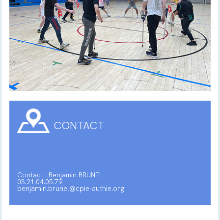
CONTACT
Contact : Benjamin BRUNEL
03.21.04.05.79
benjamin.brunel@cpie-authie.org