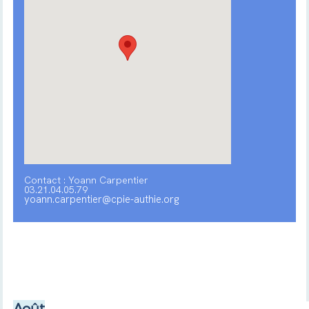
Contact : Yoann Carpentier
03.21.04.05.79
yoann.carpentier@cpie-authie.org
Août