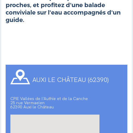
proches, et profitez d'une balade
conviviale sur l'eau accompagnés d'un
guide.
AUXI LE CHÂTEAU (62390)
CPIE Vallées de l'Authie et de la Canche
25 rue Vermaelen
62390 Auxi le Château