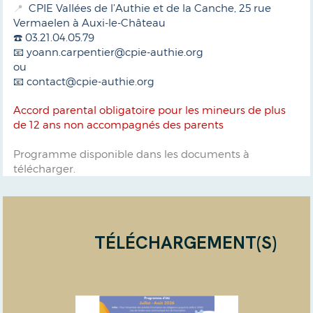
CPIE Vallées de l’Authie et de la Canche, 25 rue
📍
Vermaelen à Auxi-le-Château
☎️ 03.21.04.05.79
📧 yoann.carpentier@cpie-authie.org
ou
📧 contact@cpie-authie.org
Accord parental obligatoire pour les mineurs de plus
de 12 ans non accompagnés des parents
Programme disponible dans les documents à
télécharger.
TÉLÉCHARGEMENT(S)