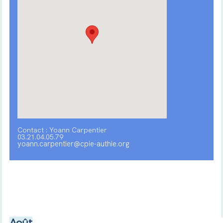
Contact : Yoann Carpentier
03.21.04.05.79
yoann.carpentier@cpie-authie.org
Août