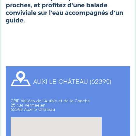
proches, et profitez d'une balade
conviviale sur l'eau accompagnés d'un
guide.
AUXI LE CHÂTEAU (62390)
CPIE Vallées de l'Authie et de la Canche
25 rue Vermaelen
62390 Auxi le Château