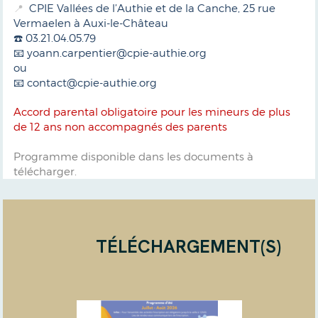
CPIE Vallées de l’Authie et de la Canche, 25 rue
📍
Vermaelen à Auxi-le-Château
☎️ 03.21.04.05.79
📧 yoann.carpentier@cpie-authie.org
ou
📧 contact@cpie-authie.org
Accord parental obligatoire pour les mineurs de plus
de 12 ans non accompagnés des parents
Programme disponible dans les documents à
télécharger.
TÉLÉCHARGEMENT(S)