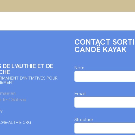
CONTACT SORTI
CANOË KAYAK
 DE L'AUTHIE ET DE
Nom
CHE
RMANENT D'INITIATIVES POUR
NEMENT
rmaelen
Email
i-le-Château
79
Structure
PIE-AUTHIE.ORG