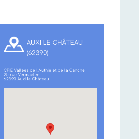
AUXI LE CHÂTEAU
(62390)
CPIE Vallées de l'Authie et de la Canche
25 rue Vermaelen
62390 Auxi le Château