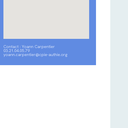
Contact : Yoann Carpentier
03.21.04.05.79
yoann.carpentier@cpie-authie.org