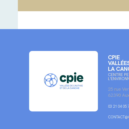
CPIE
VALLÉES
LA CAN
CENTRE PE
L'ENVIRON
25 rue Ve
62390 Aux
03 21 04 05 
CONTACT@C