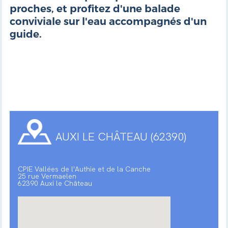
proches, et profitez d'une balade
conviviale sur l'eau accompagnés d'un
guide.
AUXI LE CHÂTEAU (62390)
CPIE Vallées de l'Authie et de la Canche
25 rue Vermaelen
62390 Auxi le Château