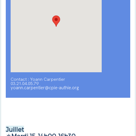
Contact : Yoann Carpentier
03.21.04.05.79
yoann.carpentier@cpie-authie.org
Juillet