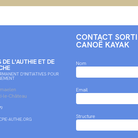
CONTACT SORTI
CANOË KAYAK
 DE L'AUTHIE ET DE
Nom
CHE
RMANENT D'INITIATIVES POUR
NEMENT
rmaelen
Email
i-le-Château
79
Structure
PIE-AUTHIE.ORG