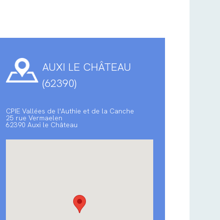
AUXI LE CHÂTEAU
(62390)
CPIE Vallées de l'Authie et de la Canche
25 rue Vermaelen
62390 Auxi le Château