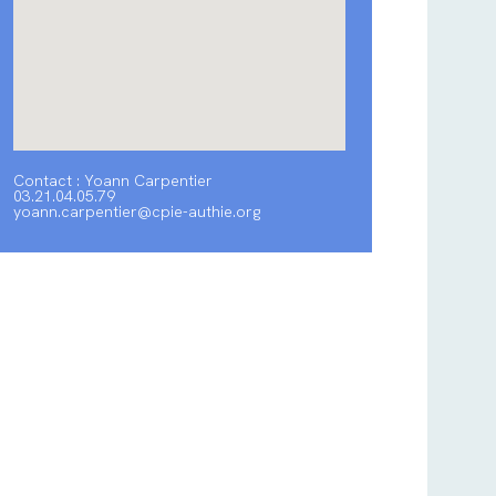
Contact : Yoann Carpentier
03.21.04.05.79
yoann.carpentier@cpie-authie.org