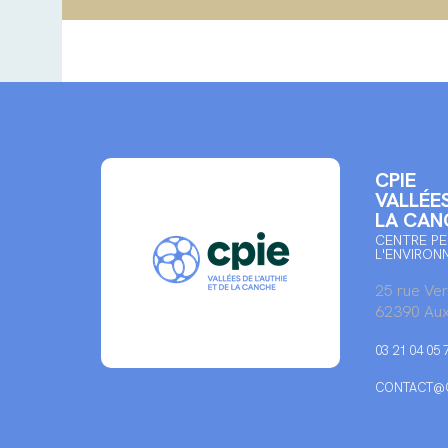
CPIE
VALLÉES
LA CAN
CENTRE PE
L'ENVIRON
25 rue Ve
62390 Aux
03 21 04 05 
CONTACT@C