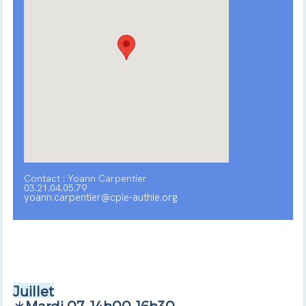
Contact : Yoann Carpentier
03.21.04.05.79
yoann.carpentier@cpie-authie.org
Juillet