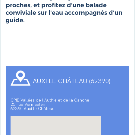
proches, et profitez d'une balade
conviviale sur l'eau accompagnés d'un
guide.
AUXI LE CHÂTEAU (62390)
CPIE Vallées de l'Authie et de la Canche
25 rue Vermaelen
62390 Auxi le Château