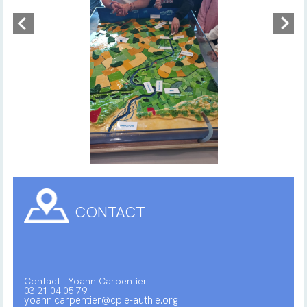
CONTACT
Contact : Yoann Carpentier
03.21.04.05.79
yoann.carpentier@cpie-authie.org