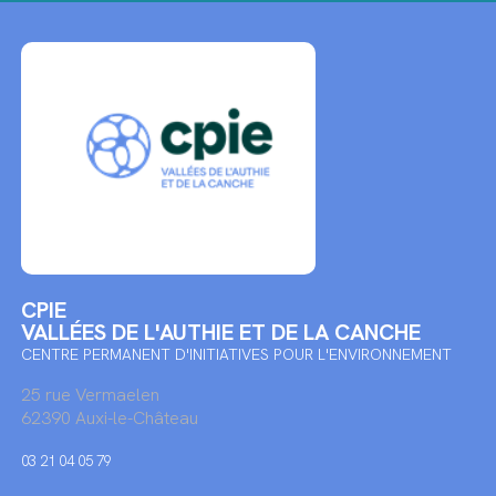
CPIE
VALLÉES DE L'AUTHIE ET DE LA CANCHE
CENTRE PERMANENT D'INITIATIVES POUR L'ENVIRONNEMENT
25 rue Vermaelen
62390 Auxi-le-Château
03 21 04 05 79