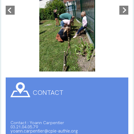
CONTACT
Contact : Yoann Carpentier
03.21.04.05.79
yoann.carpentier@cpie-authie.org