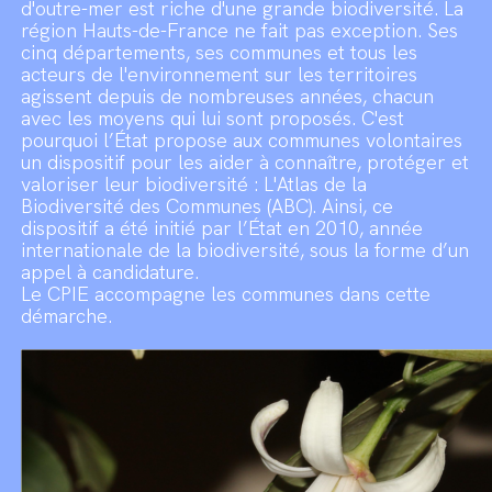
d'outre-mer est riche d'une grande biodiversité. La
région Hauts-de-France ne fait pas exception. Ses
cinq départements, ses communes et tous les
acteurs de l'environnement sur les territoires
agissent depuis de nombreuses années, chacun
avec les moyens qui lui sont proposés. C'est
pourquoi l’État propose aux communes volontaires
un dispositif pour les aider à connaître, protéger et
valoriser leur biodiversité : L'Atlas de la
Biodiversité des Communes (ABC). Ainsi, ce
dispositif a été initié par l’État en 2010, année
internationale de la biodiversité, sous la forme d’un
appel à candidature.
Le CPIE accompagne les communes dans cette
démarche.