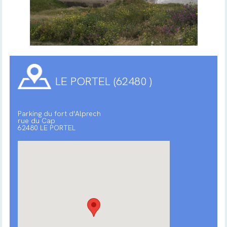
LE PORTEL (62480 )
Parking du fort d'Alprech
rue du Cap
62480 LE PORTEL