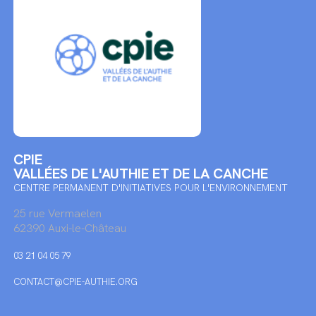
CPIE
VALLÉES DE L'AUTHIE ET DE LA CANCHE
CENTRE PERMANENT D'INITIATIVES POUR L'ENVIRONNEMENT
25 rue Vermaelen
62390 Auxi-le-Château
03 21 04 05 79
CONTACT@CPIE-AUTHIE.ORG