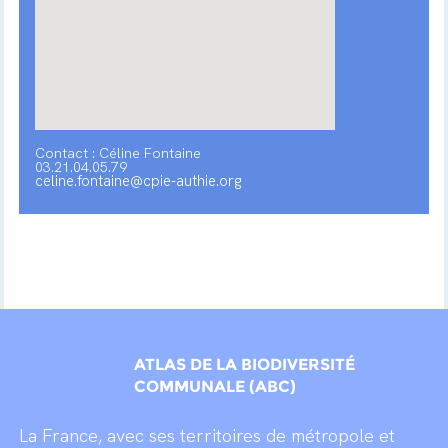
Contact : Céline Fontaine
03.21.04.05.79
celine.fontaine@cpie-authie.org
ATLAS DE LA BIODIVERSITÉ
COMMUNALE (ABC)
La France, avec ses territoires de métropole et