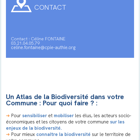
CONTACT
Contact : Céline FONTAINE
03.21.04.05.79
celine.fontaine@cpie-authie.org
Un Atlas de la Biodiversité dans votre
Commune : Pour quoi faire ? :
➜
Pour
sensibiliser
et
mobiliser
les élus, les acteurs socio-
économiques et les citoyens de votre commune
sur les
enjeux de la biodiversité.
➜
Pour mieux
connaître la biodiversité
sur le territoire de