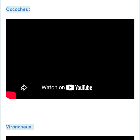
Occoches :
Vironchaux :