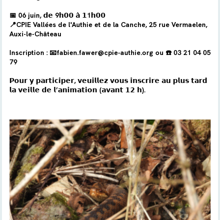
📅
06 juin
, 𝗱𝗲
9
𝗵𝟬𝟬 𝗮̀ 𝟭
1
𝗵𝟬𝟬
📍CPIE Vallées de l'Authie et de la Canche, 25 rue Vermaelen,
Auxi-le-Château
Inscription : 📧fabien.fawer@cpie-authie.org ou ☎️ 03 21 04 05
79
𝗣𝗼𝘂𝗿 𝘆 𝗽𝗮𝗿𝘁𝗶𝗰𝗶𝗽𝗲𝗿, 𝘃𝗲𝘂𝗶𝗹𝗹𝗲𝘇 𝘃𝗼𝘂𝘀 𝗶𝗻𝘀𝗰𝗿𝗶𝗿𝗲 𝗮𝘂 𝗽𝗹𝘂𝘀 𝘁𝗮𝗿𝗱
𝗹𝗮 𝘃𝗲𝗶𝗹𝗹𝗲 𝗱𝗲 𝗹’𝗮𝗻𝗶𝗺𝗮𝘁𝗶𝗼𝗻 (𝗮𝘃𝗮𝗻𝘁 𝟭𝟮 𝗵).