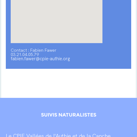
Contact : Fabien Fawer
03.21.04.05.79
fabien.fawer@cpie-authie.org
SUIVIS NATURALISTES
Le CPIE Vallées de l'Authie et de la Canche