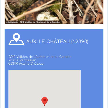
AUXI LE CHÂTEAU (62390)
CPIE Vallées de l'Authie et de la Canche
25 rue Vermaelen
62390 Auxi le Château