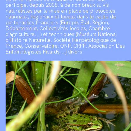
participe, depuis 2008, à de nombreux suivis
naturalistes par la mise en place de protocoles
nationaux, régionaux et locaux dans le cadre de
partenariats financiers (Europe, État, Région,
Département, Collectivités locales, Chambre
d'agriculture, ...) et techniques (Muséum National
d'Histoire Naturelle, Société Herpétologique de
France, Conservatoire, ONF, CRPF, Association Des
Entomologistes Picards, ...) divers.