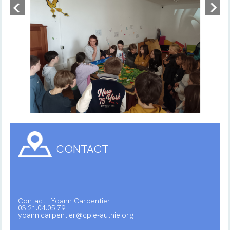
CONTACT
Contact : Yoann Carpentier
03.21.04.05.79
yoann.carpentier@cpie-authie.org