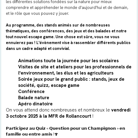
les différentes solutions fondées sur la nature pour mieux
comprendre et appréhender le monde d'aujourd'hui et de demain,
et le rôle que vous pouvez y jouer.
Au programme, des stands animés sur de nombreuses
thématiques, des conférences, des jeux et des balades et notre
tout nouvel escape game. Une chose est sûre, vous ne vous
ennuierez pas ! L'évènement vise à rassembler différents publics
dans un cadre adapté et convivial.
Animations toute la journée pour les scolaires
Visites de site et ateliers pour les professionnels de
l'environnement, les élus et les agriculteurs
Soirée jeux pour le grand public : stands, jeux de
société, quizz, escape game
Conférence
Balade nature
Apéro dinatoire
On vous attend donc nombreuses et nombreux le
vendredi
3 octobre 2025 à la MFR de Rollancourt
!
𝗣𝗮𝗿𝘁𝗶𝗰𝗶𝗽𝗲𝘇 𝗮𝘂 𝗤𝘂𝗶𝘇 « 𝗤𝘂𝗲𝘀𝘁𝗶𝗼𝗻 𝗽𝗼𝘂𝗿 𝘂𝗻 𝗖𝗵𝗮𝗺𝗽𝗶𝗴𝗻𝗼𝗻 » 𝗲𝗻
𝗳𝗮𝗺𝗶𝗹𝗹𝗲 𝗼𝘂 𝗲𝗻𝘁𝗿𝗲 𝗮𝗺𝗶𝘀 !🍄