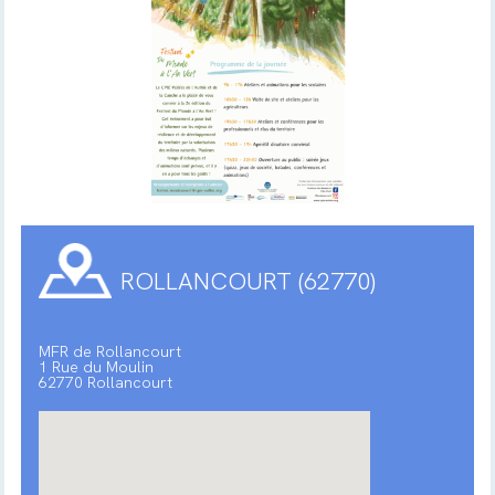
ROLLANCOURT (62770)
MFR de Rollancourt
1 Rue du Moulin
62770 Rollancourt