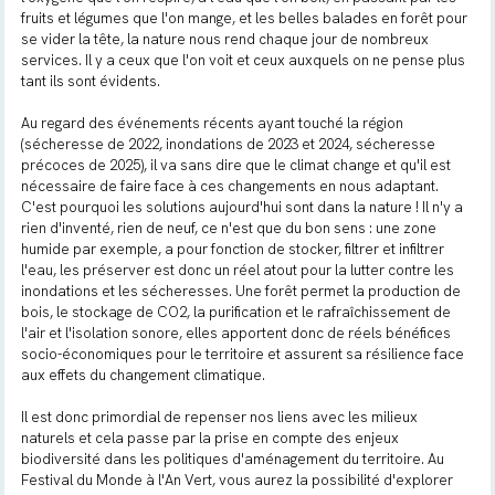
fruits et légumes que l'on mange, et les belles balades en forêt pour
se vider la tête, la nature nous rend chaque jour de nombreux
services. Il y a ceux que l'on voit et ceux auxquels on ne pense plus
tant ils sont évidents.
Au regard des événements récents ayant touché la région
(sécheresse de 2022, inondations de 2023 et 2024, sécheresse
précoces de 2025), il va sans dire que le climat change et qu'il est
nécessaire de faire face à ces changements en nous adaptant.
C'est pourquoi les solutions aujourd'hui sont dans la nature ! Il n'y a
rien d'inventé, rien de neuf, ce n'est que du bon sens : une zone
humide par exemple, a pour fonction de stocker, filtrer et infiltrer
l'eau, les préserver est donc un réel atout pour la lutter contre les
inondations et les sécheresses. Une forêt permet la production de
bois, le stockage de CO2, la purification et le rafraîchissement de
l'air et l'isolation sonore, elles apportent donc de réels bénéfices
socio-économiques pour le territoire et assurent sa résilience face
aux effets du changement climatique.
Il est donc primordial de repenser nos liens avec les milieux
naturels et cela passe par la prise en compte des enjeux
biodiversité dans les politiques d'aménagement du territoire. Au
Festival du Monde à l'An Vert, vous aurez la possibilité d'explorer