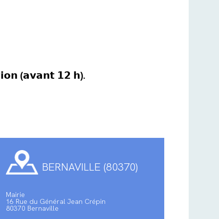
𝘁𝗶𝗼𝗻 (𝗮𝘃𝗮𝗻𝘁 𝟭𝟮 𝗵).
BERNAVILLE (80370)
Mairie
16 Rue du Général Jean Crépin
80370 Bernaville