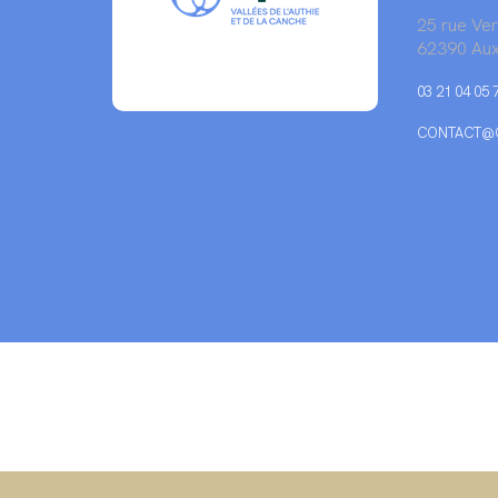
25 rue Ve
62390 Aux
03 21 04 05 
CONTACT@C