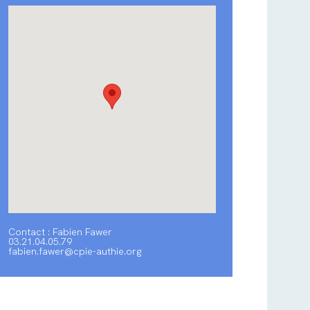
Contact : Fabien Fawer
03.21.04.05.79
fabien.fawer@cpie-authie.org