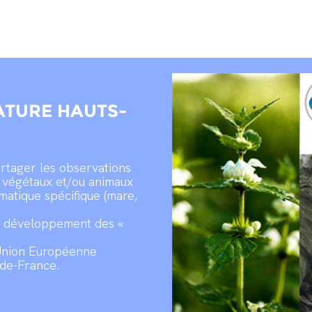
ATURE HAUTS-
artager les observations
es végétaux et/ou animaux
matique spécifique (mare,
u développement des «
’Union Européenne
-de-France.