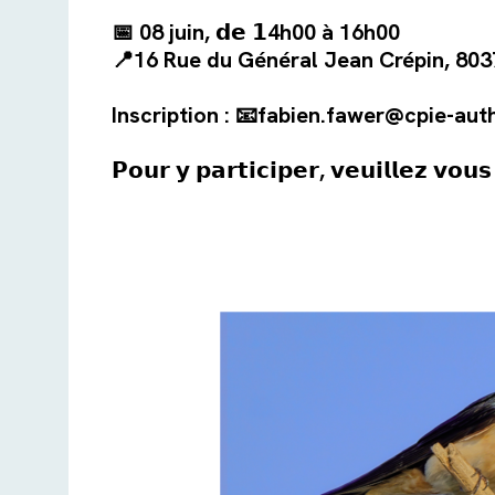
📅
08 juin, 𝗱𝗲 𝟭4h00 à 16h00
📍16 Rue du Général Jean Crépin, 8037
Inscription : 📧fabien.fawer@cpie-auth
𝗣𝗼𝘂𝗿 𝘆 𝗽𝗮𝗿𝘁𝗶𝗰𝗶𝗽𝗲𝗿, 𝘃𝗲𝘂𝗶𝗹𝗹𝗲𝘇 𝘃𝗼𝘂𝘀