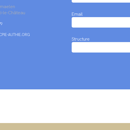
rmaelen
i-le-Château
Email
79
PIE-AUTHIE.ORG
Structure