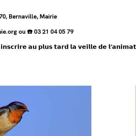
0, Bernaville, Mairie
ie.org ou ☎️ 03 21 04 05 79
 𝗶𝗻𝘀𝗰𝗿𝗶𝗿𝗲 𝗮𝘂 𝗽𝗹𝘂𝘀 𝘁𝗮𝗿𝗱 𝗹𝗮 𝘃𝗲𝗶𝗹𝗹𝗲 𝗱𝗲 𝗹’𝗮𝗻𝗶𝗺𝗮