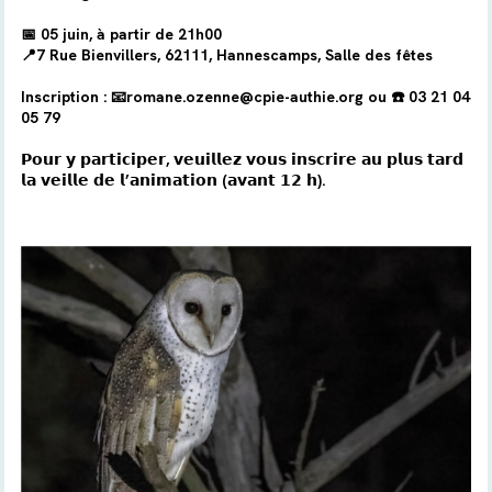
📅 05 juin, à partir de 21h00
📍7 Rue Bienvillers, 62111, Hannescamps, Salle des fêtes
Inscription : 📧romane.ozenne@cpie-authie.org ou ☎️ 03 21 04
05 79
𝗣𝗼𝘂𝗿 𝘆 𝗽𝗮𝗿𝘁𝗶𝗰𝗶𝗽𝗲𝗿, 𝘃𝗲𝘂𝗶𝗹𝗹𝗲𝘇 𝘃𝗼𝘂𝘀 𝗶𝗻𝘀𝗰𝗿𝗶𝗿𝗲 𝗮𝘂 𝗽𝗹𝘂𝘀 𝘁𝗮𝗿𝗱
𝗹𝗮 𝘃𝗲𝗶𝗹𝗹𝗲 𝗱𝗲 𝗹’𝗮𝗻𝗶𝗺𝗮𝘁𝗶𝗼𝗻 (𝗮𝘃𝗮𝗻𝘁 𝟭𝟮 𝗵).