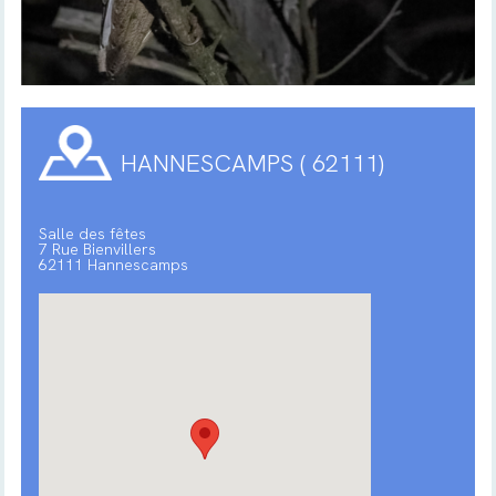
HANNESCAMPS ( 62111)
Salle des fêtes
7 Rue Bienvillers
62111 Hannescamps