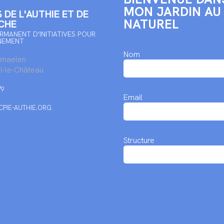
MON JARDIN AU
 DE L'AUTHIE ET DE
NATUREL
CHE
RMANENT D'INITIATIVES POUR
NEMENT
Nom
rmaelen
i-le-Château
79
Email
PIE-AUTHIE.ORG
Structure