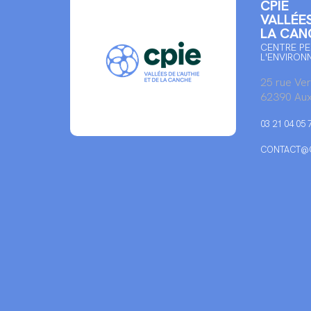
CPIE
VALLÉES
LA CAN
CENTRE PE
L'ENVIRON
25 rue Ve
62390 Aux
03 21 04 05 
CONTACT@C