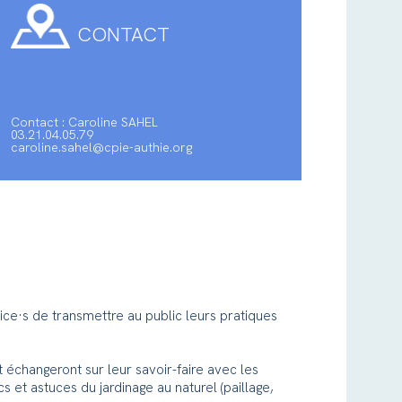
CONTACT
Contact : Caroline SAHEL
03.21.04.05.79
caroline.sahel@cpie-authie.org
ice·s de transmettre au public leurs pratiques
t échangeront sur leur savoir-faire avec les
cs et astuces du jardinage au naturel (paillage,