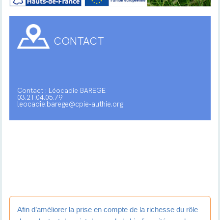
CONTACT
Contact : Léocadie BAREGE
03.21.04.05.79
leocadie.barege@cpie-authie.org
Afin d’améliorer la prise en compte de la richesse du rôle