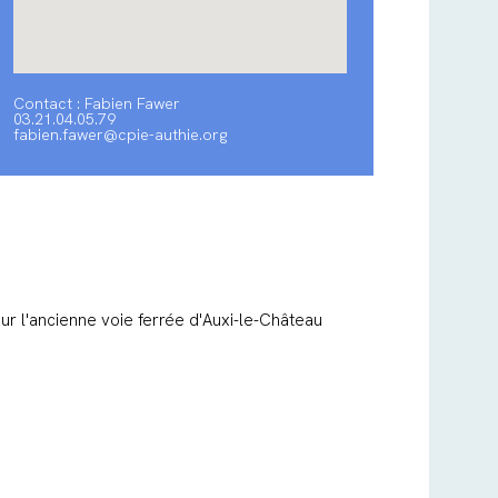
Contact : Fabien Fawer
03.21.04.05.79
fabien.fawer@cpie-authie.org
r l'ancienne voie ferrée d'Auxi-le-Château