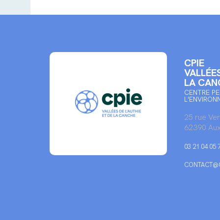
CPIE
VALLÉES
LA CAN
CENTRE PE
L'ENVIRON
25 rue Ve
62390 Aux
03 21 04 05 
CONTACT@C