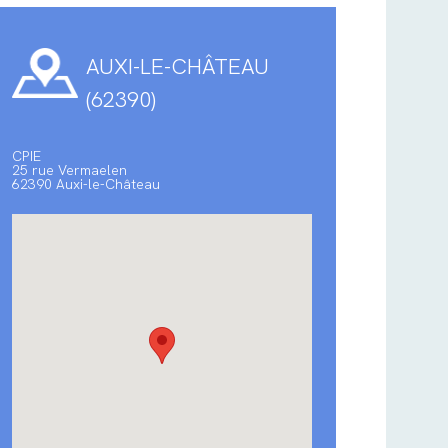
AUXI-LE-CHÂTEAU
(62390)
CPIE
25 rue Vermaelen
62390 Auxi-le-Château