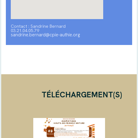
Contact : Sandrine Bernard
03.21.04.05.79
sandrine.bernard@cpie-authie.org
TÉLÉCHARGEMENT(S)